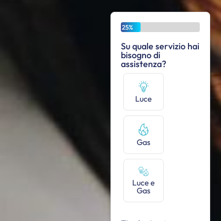
25%
Su quale servizio hai
bisogno di
assistenza?
Luce
Gas
Luce e
Gas