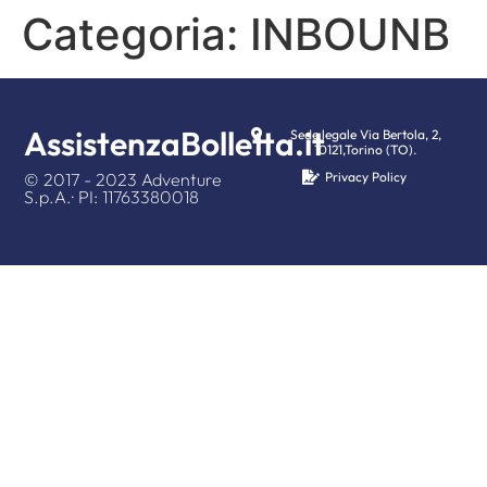
Categoria:
INBOUNB
AssistenzaBolletta.it
Sede legale Via Bertola, 2,
10121,Torino (TO).
© 2017 - 2023 Adventure
Privacy Policy
S.p.A.· PI: 11763380018