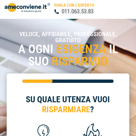
PARLA CON L'ESPERTO
011.063.53.83
VELOCE, AFFIDABILE, PROFESSIONALE,
GRATUITO
A OGNI
ESIGENZA
IL
SUO
RISPARMIO
SU QUALE UTENZA VUOI
RISPARMIARE
?