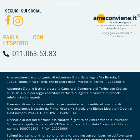
SEGUICI SUI SOCIAL
ameconviene.it è un marchio di
Adventure S.p.a.
Sede legale Via Bertola, 2,
PARLA CON
10121,Torino.
L'ESPERTO
011.063.53.83
Ameconviene.it è un progetto di Adventure S.p.a. Sede legale Via Bertola, 2,
10121,Torino. P.Iva e Iscrizione Registro delle Imprese di Torino 11763380018.
Adventure S.p.a. è iscritta presso la Camera di Commercio di Torino con Codice:
46.19.01 e può per legge esercitare l’attività di Agente di vendita di prodotti
telefonici ed energetici.
Il servizio di mediazione creditizia per i mutui e per il credito al consumo di
Ameconviene.it è gestito da Primo Network srl iscrizione Elenco Mediatori Creditizi
OAM numero M94 • C.F. e P. IVA 08154920014.
Il servizio di intermediazione assicurativa è gestito da Ameconviene.it Insurance
Srl, società regolamentata dall’IVASS ed iscritta al RUI in data 1 agosto 2022 con
numero E000712504 – P.IVA 12720990014.
I clienti (consumatori) non sono tenuti a versare nessun corrispettivo ad Adventure
S.p.a. la cui fruizione del sito sarà e resterà totalmente gratuita. I marchi presenti