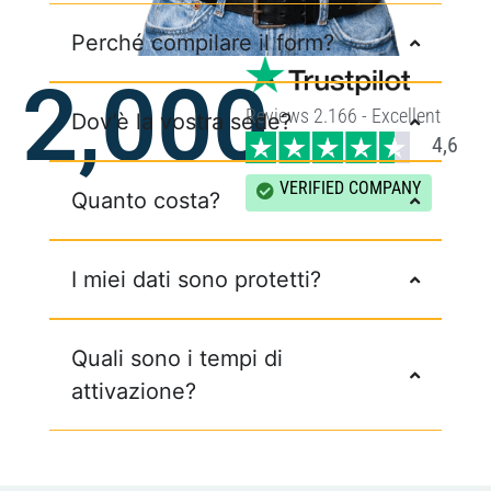
Perché compilare il form?
2,000
Reviews 2.166 - Excellent
Dov’è la vostra sede?
4,6
VERIFIED COMPANY
Quanto costa?
I miei dati sono protetti?
Quali sono i tempi di
attivazione?