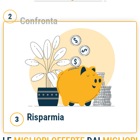
Confronta
2
Risparmia
3